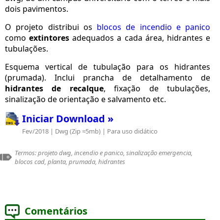
dois pavimentos.
O projeto distribui os
blocos de incendio e panico
como
extintores
adequados a cada área, hidrantes e
tubulações.
Esquema vertical de tubulação para os hidrantes
(prumada). Inclui prancha de detalhamento de
hidrantes de recalque
, fixação de tubulações,
sinalização de orientação e salvamento etc.
Iniciar Download »
Fev/2018 | Dwg (Zip ≈5mb) | Para uso didático
Termos: projeto dwg, incendio e panico, sinalização emergencia,
blocos cad, planta, prumada, hidrantes
Comentários