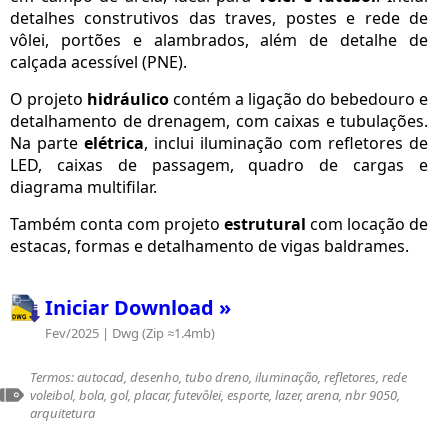
detalhes construtivos das traves, postes e rede de
vôlei, portões e alambrados, além de detalhe de
calçada acessível (PNE).
O projeto
hidráulico
contém a ligação do bebedouro e
detalhamento de drenagem, com caixas e tubulações.
Na parte
elétrica
, inclui iluminação com refletores de
LED, caixas de passagem, quadro de cargas e
diagrama multifilar.
Também conta com projeto
estrutural
com locação de
estacas, formas e detalhamento de vigas baldrames.
Iniciar Download »
Fev/2025 | Dwg (Zip ≈1.4mb)
Termos: autocad, desenho, tubo dreno, iluminação, refletores, rede
voleibol, bola, gol, placar, futevôlei, esporte, lazer, arena, nbr 9050,
arquitetura